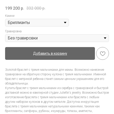
199 200
р.
332 000
р.
Камни
Гравировка
Добавить в корзину
Золотой браслет с тремя мальчиками для мамы. Возможно нанесение
гравировки на обратную сторону кулона с тремя мальчиками. Именной
браслет с метрикой ребенка станет самым ценным украшением для его
обладательницы.
Купить браслет с тремя мальчиками из серебра с гравировкой и быстрой
доставкой можно в ювелирной студии Juliette's jewelry. Возможно быстрое
изготовление браслета с тремя мальчиками или браслета с любым
другим набором кулонов в другом металле. Доступна инкрустация
браслета с тремя мальчиками натуральными камнями, такими как
бриллианты, сапфиры, рубины, изумруды, топазы, аметисты,