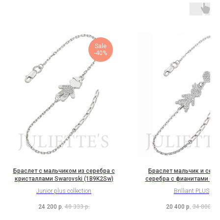
Sale
-40%
Браслет с мальчиком из серебра с
Браслет мальчик и серд
кристаллами Swarovski (1B9K2Sw)
серебра с фианитами (1H
Junior plus collection
Brilliant PLUS
24 200
р.
40 333
р.
20 400
р.
34 000
р.