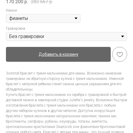
170 200
р.
283 667
р.
Камни
Гравировка
Добавить в корзину
Золотой браслет с тремя мальчиками для мамы. Возможно нанесение
гравировки на обратную сторону кулона с тремя мальчиками. Именной
браслет с метрикой ребенка станет самым ценным украшением для его
обладательницы.
Купить браслет с тремя мальчиками из серебра с гравировкой и быстрой
доставкой можно в ювелирной студии Juliette's jewelry. Возможно быстрое
изготовление браслета с тремя мальчиками или браслета с любым
другим набором кулонов в другом металле. Доступна инкрустация
браслета с тремя мальчиками натуральными камнями, такими как
бриллианты, сапфиры, рубины, изумруды, топазы, аметисты,
оригинальными кристаллами Swarovski или фианитами бриллиантовой
огранки любого цвета. Браслет с детьми для мамы - это лучший подарок