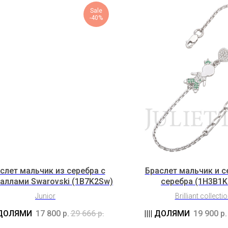
Sale
-40%
слет мальчик из серебра с
Браслет мальчик и с
аллами Swarovski (1B7K2Sw)
серебра (1H3B1K
Junior
Brilliant collecti
17 800
р.
29 666
р.
19 900
р.