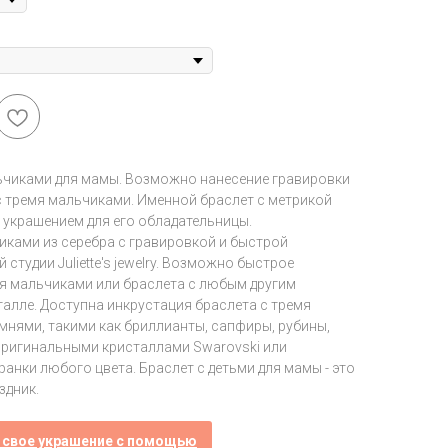
ьчиками для мамы. Возможно нанесение гравировки
с тремя мальчиками. Именной браслет с метрикой
 украшением для его обладательницы.
иками из серебра с гравировкой и быстрой
тудии Juliette's jewelry. Возможно быстрое
мя мальчиками или браслета с любым другим
алле. Доступна инкрустация браслета с тремя
нями, такими как бриллианты, сапфиры, рубины,
 оригинальными кристаллами Swarovski или
нки любого цвета. Браслет с детьми для мамы - это
здник.
 свое украшение с помощью