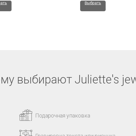
ать
Выбрать
му выбирают Juliette's jew
Подарочная упаковка
Гравировка текста или рисунка