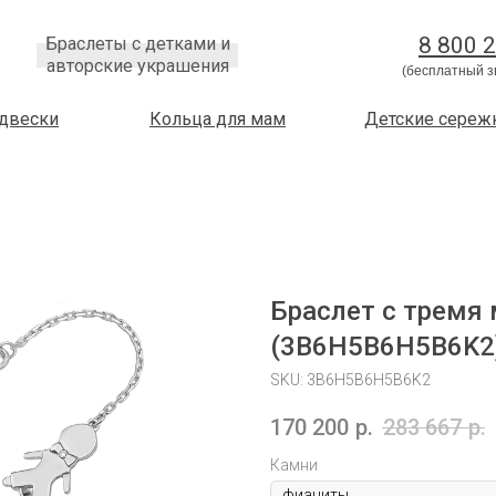
8 800 
Браслеты с детками и
авторские украшения
(бесплатный з
двески
Кольца для мам
Детские сереж
Браслет с тремя
(3B6H5B6H5B6K2
SKU:
3B6H5B6H5B6K2
170 200
р.
283 667
р.
Камни