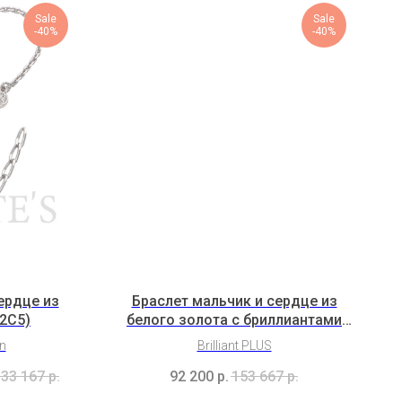
Sale
Sale
-40%
-40%
ердце из
Браслет мальчик и сердце из
2C5)
белого золота с бриллиантами
(3H5B3K2b)
on
Brilliant PLUS
33 167
р.
92 200
р.
153 667
р.