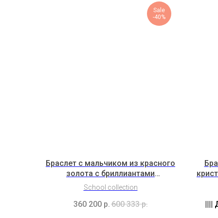
Sale
-40%
Браслет с мальчиком из красного
Бра
золота с бриллиантами
крист
(2C1B13C1Cl3K2Bc1b)
School collection
360 200
р.
600 333
р.