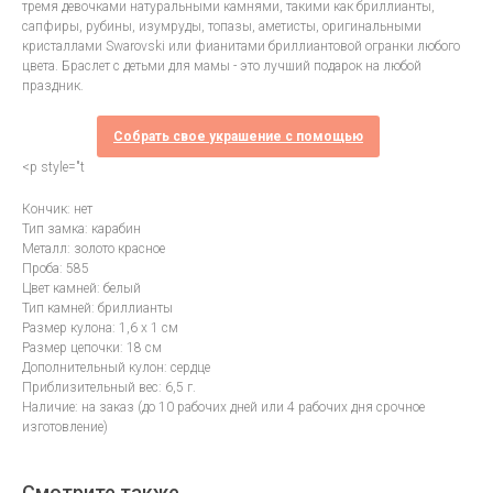
тремя девочками натуральными камнями, такими как бриллианты,
сапфиры, рубины, изумруды, топазы, аметисты, оригинальными
кристаллами Swarovski или фианитами бриллиантовой огранки любого
цвета. Браслет с детьми для мамы - это лучший подарок на любой
праздник.
Собрать свое украшение с помощью
<p style="t
Кончик: нет
Тип замка: карабин
Металл: золото красное
Проба: 585
Цвет камней: белый
Тип камней: бриллианты
Размер кулона: 1,6 х 1 см
Размер цепочки: 18 см
Дополнительный кулон: сердце
Приблизительный вес: 6,5 г.
Наличие: на заказ (до 10 рабочих дней или 4 рабочих дня срочное
изготовление)
Смотрите также