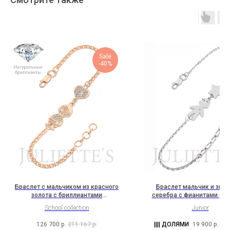
Sale
-40%
Браслет с мальчиком из красного
Браслет мальчик и звез
золота с бриллиантами
серебра с фианитами (1S
(2H3B13K2Rh1b)
School collection
Junior
126 700
р.
211 167
р.
19 900
р.
33 