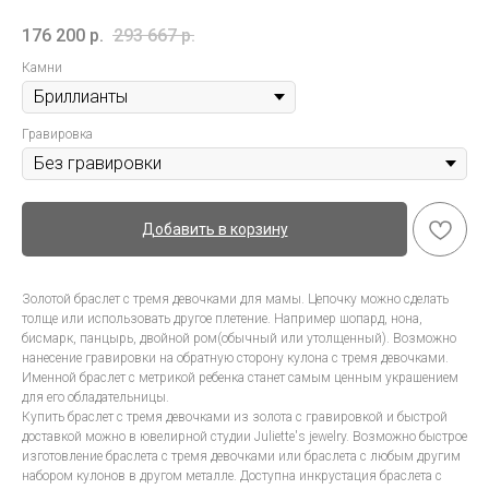
176 200
р.
293 667
р.
Камни
Гравировка
Добавить в корзину
Золотой браслет с тремя девочками для мамы. Цепочку можно сделать
толще или использовать другое плетение. Например шопард, нона,
бисмарк, панцырь, двойной ром(обычный или утолщенный). Возможно
нанесение гравировки на обратную сторону кулона с тремя девочками.
Именной браслет с метрикой ребенка станет самым ценным украшением
для его обладательницы.
Купить браслет с тремя девочками из золота с гравировкой и быстрой
доставкой можно в ювелирной студии Juliette's jewelry. Возможно быстрое
изготовление браслета с тремя девочками или браслета с любым другим
набором кулонов в другом металле. Доступна инкрустация браслета с