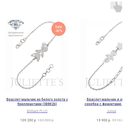
Sale
-40%
Браслет мальчик из белого золота с
Браслет мальчик и звез
бриллиантами (3B8K2b)
серебра с фианитами (1S
Brilliant PLUS
Junior
109 200
р.
182 000
р.
19 900
р.
33 167
р.