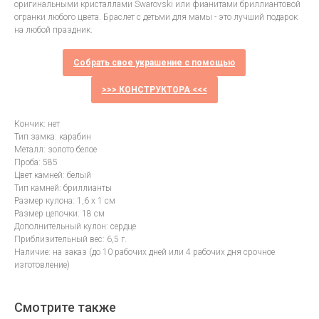
оригинальными кристаллами Swarovski или фианитами бриллиантовой
огранки любого цвета. Браслет с детьми для мамы - это лучший подарок
на любой праздник.
Собрать свое украшение с помощью
>>> КОНСТРУКТОРА <<<
Кончик: нет
Тип замка: карабин
Металл: золото белое
Проба: 585
Цвет камней: белый
Тип камней: бриллианты
Размер кулона: 1,6 х 1 см
Размер цепочки: 18 см
Дополнительный кулон: сердце
Приблизительный вес: 6,5 г.
Наличие: на заказ (до 10 рабочих дней или 4 рабочих дня срочное
изготовление)
Смотрите также