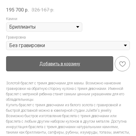
195 700
р.
326 167
р.
Камни
Гравировка
Добавить в корзину
Золотой браслет с тремя девочками для мамы. Возможно нанесение
гравировки на обратную сторону кулона с тремя девочками. Именной
браслет с метрикой ребенка станет самым ценным украшением для его
обладательницы.
Купить браслет с тремя девочками из белого золота с гравировкой и
быстрой доставкой можно в ювелирной студии Juliette's jewelry.
Возможно быстрое изготовление браслета с тремя девочками или
браслета с любым другим набором кулонов в другом металле. Доступна
инкрустация браслета с тремя девочками натуральными камнями,
такими как бриллианты, сапфиры, рубины, изумруды, топазы, аметисты,