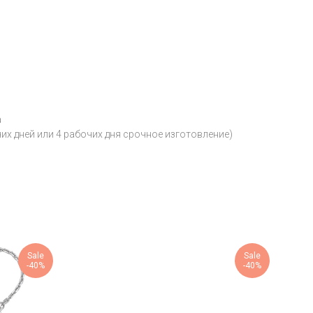
а
чих дней или 4 рабочих дня срочное изготовление)
Sale
Sale
-40%
-40%