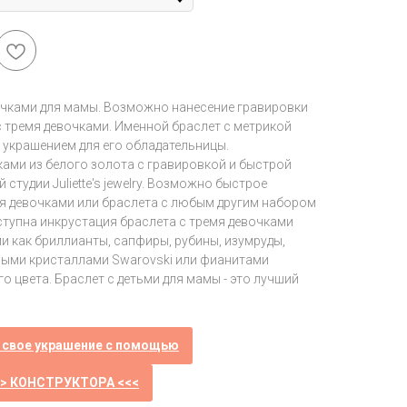
очками для мамы. Возможно нанесение гравировки
с тремя девочками. Именной браслет с метрикой
 украшением для его обладательницы.
ками из белого золота с гравировкой и быстрой
тудии Juliette's jewelry. Возможно быстрое
мя девочками или браслета с любым другим набором
ступна инкрустация браслета с тремя девочками
и как бриллианты, сапфиры, рубины, изумруды,
ными кристаллами Swarovski или фианитами
 цвета. Браслет с детьми для мамы - это лучший
 свое украшение с помощью
>> КОНСТРУКТОРА <<<