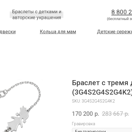
8 800 
Браслеты с детками и
авторские украшения
(бесплатный з
двески
Кольца для мам
Детские сереж
Браслет с тремя 
(3G4S2G4S2G4K2
SKU:
3G4S2G4S2G4K2
170 200
р.
283 667
р.
Гравировка