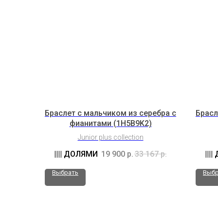
Браслет с мальчиком из серебра с
Брасл
фианитами (1H5B9K2)
Junior plus collection
19 900
р.
33 167
р.
Выбрать
Выбр