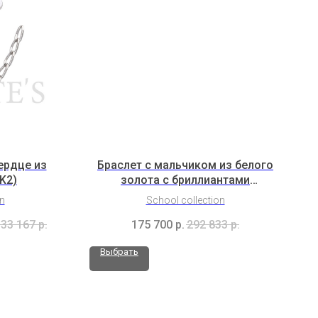
ердце из
Браслет с мальчиком из белого
K2)
золота с бриллиантами
(3HL3B13K2T2b)
on
School collection
33 167
р.
175 700
р.
292 833
р.
Выбрать