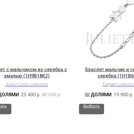
ет с мальчиком из серебра с
Браслет мальчик и с
эмалью (1H9B18K2)
серебра (1H1B6
Junior Color collection
Elegant collecti
25 400
р.
42 333
р.
19 900
р.
ать
Выбрать