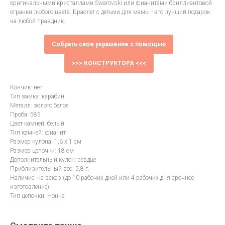
оригинальными кристаллами Swarovski или фианитами бриллиантовой
огранки любого цвета. Браслет с детьми для мамы - это лучший подарок
на любой праздник.
Собрать свое украшение с помощью
>>> КОНСТРУКТОРА <<<
Кончик: нет
Тип замка: карабин
Металл: золото белое
Проба: 585
Цвет камней: белый
Тип камней: фианит
Размер кулона: 1,6 х 1 см
Размер цепочки: 18 см
Дополнительный кулон: сердце
Приблизительный вес: 5,8 г.
Наличие: на заказ (до 10 рабочих дней или 4 рабочих дня срочное
изготовление)
Тип цепочки: Нонна