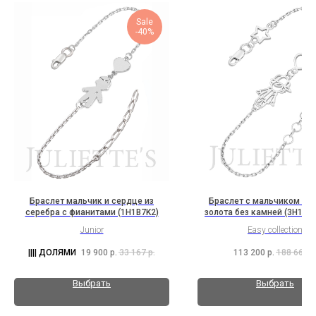
Sale
-40%
Браслет мальчик и сердце из
Браслет с мальчиком из 
серебра с фианитами (1H1B7K2)
золота без камней (3H10B
Junior
Easy collection
19 900
р.
33 167
р.
113 200
р.
188 667
р
Выбрать
Выбрать