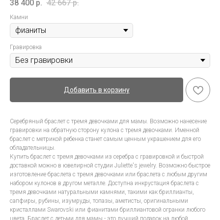
38 400
р.
42 667
р.
Камни
Гравировка
Добавить в корзину
Серебряный браслет с тремя девочками для мамы. Возможно нанесение
гравировки на обратную сторону кулона с тремя девочками. Именной
браслет с метрикой ребенка станет самым ценным украшением для его
обладательницы.
Купить браслет с тремя девочками из серебра с гравировкой и быстрой
доставкой можно в ювелирной студии Juliette's jewelry. Возможно быстрое
изготовление браслета с тремя девочками или браслета с любым другим
набором кулонов в другом металле. Доступна инкрустация браслета с
тремя девочками натуральными камнями, такими как бриллианты,
сапфиры, рубины, изумруды, топазы, аметисты, оригинальными
кристаллами Swarovski или фианитами бриллиантовой огранки любого
цвета. Браслет с детьми для мамы - это лучший подарок на любой