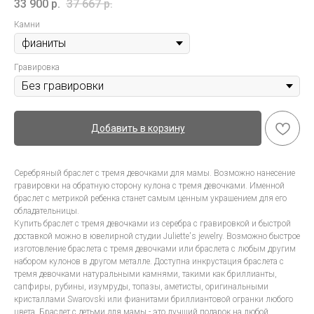
33 900
р.
37 667
р.
Камни
Гравировка
Добавить в корзину
Серебряный браслет с тремя девочками для мамы. Возможно нанесение
гравировки на обратную сторону кулона с тремя девочками. Именной
браслет с метрикой ребенка станет самым ценным украшением для его
обладательницы.
Купить браслет с тремя девочками из серебра с гравировкой и быстрой
доставкой можно в ювелирной студии Juliette's jewelry. Возможно быстрое
изготовление браслета с тремя девочками или браслета с любым другим
набором кулонов в другом металле. Доступна инкрустация браслета с
тремя девочками натуральными камнями, такими как бриллианты,
сапфиры, рубины, изумруды, топазы, аметисты, оригинальными
кристаллами Swarovski или фианитами бриллиантовой огранки любого
цвета. Браслет с детьми для мамы - это лучший подарок на любой