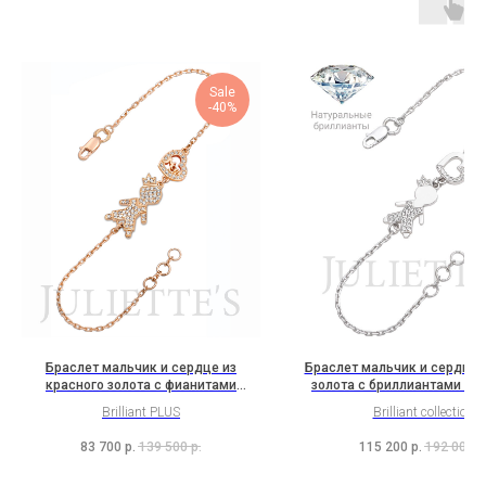
Sale
-40%
Браслет мальчик и сердце из
Браслет мальчик и сердце и
красного золота с фианитами
золота с бриллиантами (3H
(2H8B8K2)
Brilliant PLUS
Brilliant collection
83 700
р.
139 500
р.
115 200
р.
192 000
р