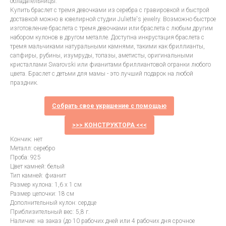
обладательницы.
Купить браслет с тремя девочками из серебра с гравировкой и быстрой
доставкой можно в ювелирной студии Juliette's jewelry. Возможно быстрое
изготовление браслета с тремя девочками или браслета с любым другим
набором кулонов в другом металле. Доступна инкрустация браслета с
тремя мальчиками натуральными камнями, такими как бриллианты,
сапфиры, рубины, изумруды, топазы, аметисты, оригинальными
кристаллами Swarovski или фианитами бриллиантовой огранки любого
цвета. Браслет с детьми для мамы - это лучший подарок на любой
праздник.
Собрать свое украшение с помощью
>>> КОНСТРУКТОРА <<<
Кончик: нет
Металл: серебро
Проба: 925
Цвет камней: белый
Тип камней: фианит
Размер кулона: 1,6 х 1 см
Размер цепочки: 18 см
Дополнительный кулон: сердце
Приблизительный вес: 5,8 г.
Наличие: на заказ (до 10 рабочих дней или 4 рабочих дня срочное