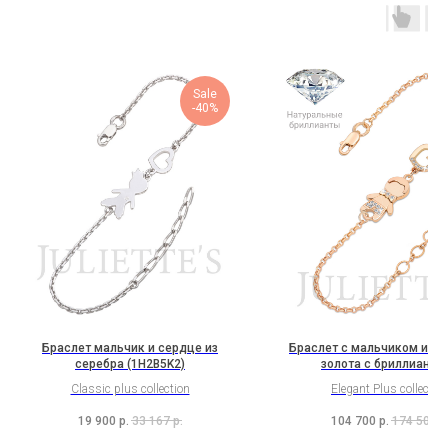
Sale
-40%
Браслет мальчик и сердце из
Браслет с мальчиком из к
серебра (1H2B5K2)
золота с бриллианта
(2H5B10K2Sh1b)
Classic plus collection
Elegant Plus collectio
19 900
р.
33 167
р.
104 700
р.
174 500
р