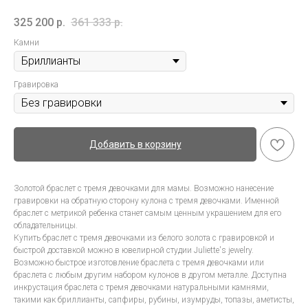
325 200
р.
361 333
р.
Камни
Гравировка
Добавить в корзину
Золотой браслет с тремя девочками для мамы. Возможно нанесение
гравировки на обратную сторону кулона с тремя девочками. Именной
браслет с метрикой ребенка станет самым ценным украшением для его
обладательницы.
Купить браслет с тремя девочками из белого золота с гравировкой и
быстрой доставкой можно в ювелирной студии Juliette's jewelry.
Возможно быстрое изготовление браслета с тремя девочками или
браслета с любым другим набором кулонов в другом металле. Доступна
инкрустация браслета с тремя девочками натуральными камнями,
такими как бриллианты, сапфиры, рубины, изумруды, топазы, аметисты,