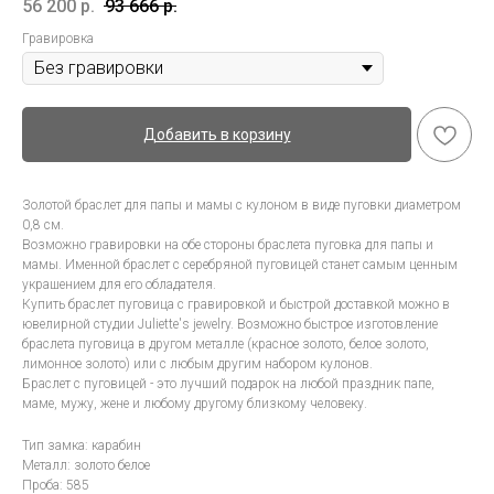
56 200
р.
93 666
р.
Гравировка
Добавить в корзину
Золотой браслет для папы и мамы с кулоном в виде пуговки диаметром
0,8 см.
Возможно гравировки на обе стороны браслета пуговка для папы и
мамы. Именной браслет с серебряной пуговицей станет самым ценным
украшением для его обладателя.
Купить браслет пуговица с гравировкой и быстрой доставкой можно в
ювелирной студии Juliette's jewelry. Возможно быстрое изготовление
браслета пуговица в другом металле (красное золото, белое золото,
лимонное золото) или с любым другим набором кулонов.
Браслет с пуговицей - это лучший подарок на любой праздник папе,
маме, мужу, жене и любому другому близкому человеку.
Тип замка: карабин
Металл: золото белое
Проба: 585