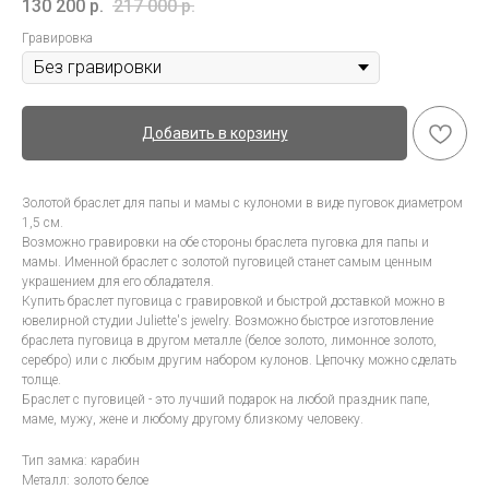
130 200
р.
217 000
р.
Гравировка
Добавить в корзину
Золотой браслет для папы и мамы с кулономи в виде пуговок диаметром
1,5 см.
Возможно гравировки на обе стороны браслета пуговка для папы и
мамы. Именной браслет с золотой пуговицей станет самым ценным
украшением для его обладателя.
Купить браслет пуговица с гравировкой и быстрой доставкой можно в
ювелирной студии Juliette's jewelry. Возможно быстрое изготовление
браслета пуговица в другом металле (белое золото, лимонное золото,
серебро) или с любым другим набором кулонов. Цепочку можно сделать
толще.
Браслет с пуговицей - это лучший подарок на любой праздник папе,
маме, мужу, жене и любому другому близкому человеку.
Тип замка: карабин
Металл: золото белое