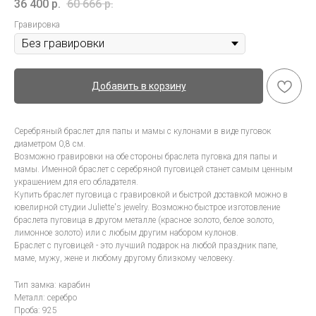
36 400
р.
60 666
р.
Гравировка
Добавить в корзину
Серебряный браслет для папы и мамы с кулонами в виде пуговок
диаметром 0,8 см.
Возможно гравировки на обе стороны браслета пуговка для папы и
мамы. Именной браслет с серебряной пуговицей станет самым ценным
украшением для его обладателя.
Купить браслет пуговица с гравировкой и быстрой доставкой можно в
ювелирной студии Juliette's jewelry. Возможно быстрое изготовление
браслета пуговица в другом металле (красное золото, белое золото,
лимонное золото) или с любым другим набором кулонов.
Браслет с пуговицей - это лучший подарок на любой праздник папе,
маме, мужу, жене и любому другому близкому человеку.
Тип замка: карабин
Металл: серебро
Проба: 925