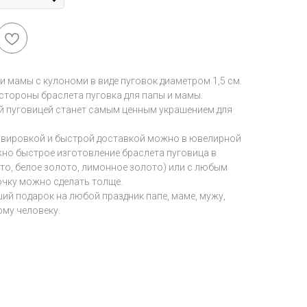
и мамы с кулономи в виде пуговок диаметром 1,5 см.
стороны браслета пуговка для папы и мамы.
й пуговицей станет самым ценным украшением для
равировкой и быстрой доставкой можно в ювелирной
зможно быстрое изготовление браслета пуговица в
то, белое золото, лимонное золото) или с любым
очку можно сделать толще.
ший подарок на любой праздник папе, маме, мужу,
ому человеку.