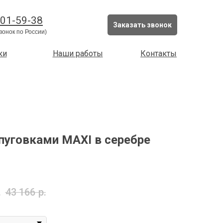
201-59-38
Заказать звонок
вонок по России)
ки
Наши работы
Контакты
пуговками MAXI в серебре
.
43 166
р.