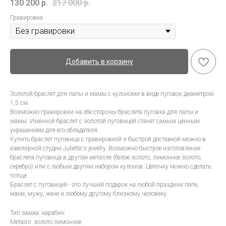
130 200
р.
217 000
р.
Гравировка
Добавить в корзину
Золотой браслет для папы и мамы с кулономи в виде пуговок диаметром
1,5 см.
Возможно гравировки на обе стороны браслета пуговка для папы и
мамы. Именной браслет с золотой пуговицей станет самым ценным
украшением для его обладателя.
Купить браслет пуговица с гравировкой и быстрой доставкой можно в
ювелирной студии Juliette's jewelry. Возможно быстрое изготовление
браслета пуговица в другом металле (белое золото, лимонное золото,
серебро) или с любым другим набором кулонов. Цепочку можно сделать
толще.
Браслет с пуговицей - это лучший подарок на любой праздник папе,
маме, мужу, жене и любому другому близкому человеку.
Тип замка: карабин
Металл: золото лимонное