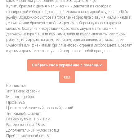
самым ценным украшением для его обладательницы.
Купить браслет с двумя мальчиками и девочкой из серебра с
гравировкой и быстрой доставкой можно в ювелирной студии Juliette's
jewelry. Возможно быстрое изготовление браслета с двумя мальчиками и
девочкой или браслета с любым другим набором кулонов в другом
металле. Доступна инкрустация браслета с двумя мальчиками и
девочкой натуральными камнями, такими как бриллианты, сапфиры,
рубины, изумруды, топазы, аметисты, оригинальными кристаллами
Swarovski или фианитами бриллиантовой огранки любого цвета. Браслет
с детьми для мамы - это лучший подарок на любой праздник.
Собрать свое украшение с помощью
>>>
Кончик: нет
Тип замка: карабин
Металл: серебро
Проба: 925
Цвет камней: зеленый, розовый, синий
Тип камней: фианит
Размер кулона: 1,6 х 1 см
Размер цепочки: 18 см
Дополнительный кулон: сердце
Приблизительный вес: 6 г.