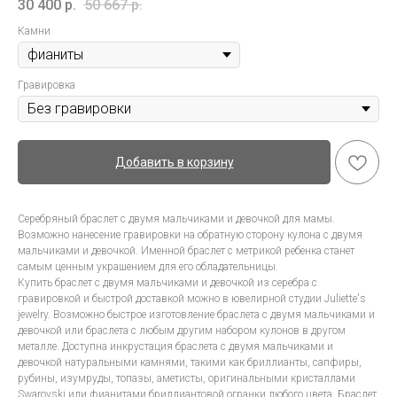
30 400
р.
50 667
р.
Камни
Гравировка
Добавить в корзину
Серебряный браслет с двумя мальчиками и девочкой для мамы.
Возможно нанесение гравировки на обратную сторону кулона с двумя
мальчиками и девочкой. Именной браслет с метрикой ребенка станет
самым ценным украшением для его обладательницы.
Купить браслет с двумя мальчиками и девочкой из серебра с
гравировкой и быстрой доставкой можно в ювелирной студии Juliette's
jewelry. Возможно быстрое изготовление браслета с двумя мальчиками и
девочкой или браслета с любым другим набором кулонов в другом
металле. Доступна инкрустация браслета с двумя мальчиками и
девочкой натуральными камнями, такими как бриллианты, сапфиры,
рубины, изумруды, топазы, аметисты, оригинальными кристаллами
Swarovski или фианитами бриллиантовой огранки любого цвета. Браслет