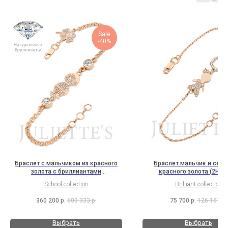
Sale
-40%
Браслет с мальчиком из красного
Браслет мальчик и серд
золота с бриллиантами
красного золота (2H7B
(2C1B13C1Cl3K2Bc1b)
School collection
Brilliant collection
360 200
р.
600 333
р.
75 700
р.
126 167
р.
Выбрать
Выбрать