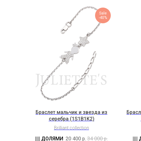
Sale
-40%
Браслет мальчик и звезда из
Брасл
серебра (1S1B1K2)
Brilliant collection
20 400
р.
34 000
р.