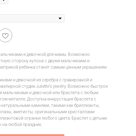
мальчиками и девочкой для мамы. Возможно
атную сторону кулона с двумя мальчиками и
 метрикой ребенка станет самым ценным украшением
иками и девочкой из серебра с гравировкой и
елирной студии Juliette's jewelry. Возможно быстрое
мя мальчиками и девочкой или браслета с любым
гом металле. Доступна инкрустация браслета с
 натуральными камнями, такими как бриллианты,
топазы, аметисты, оригинальными кристаллами
ллиантовой огранки любого цвета. Браслет с детьми
к на любой праздник.