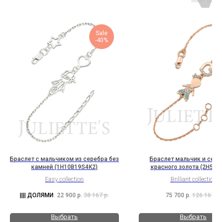
Sale
-40%
Браслет с мальчиком из серебра без
Браслет мальчик и серд
камней (1H10B19S4K2)
красного золота (2H5B1
Easy collection
Brilliant collection
22 900
р.
38 167
р.
75 700
р.
126 167
р.
Выбрать
Выбрать