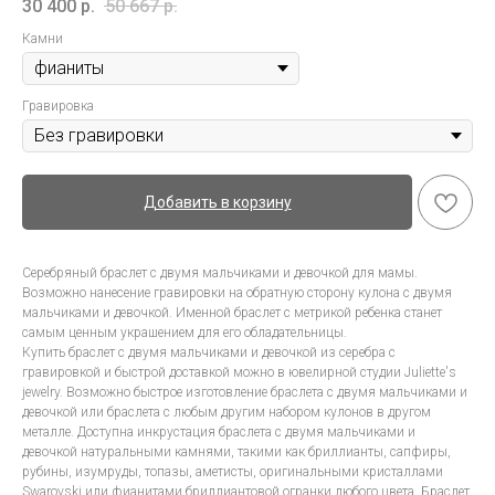
30 400
р.
50 667
р.
Камни
Гравировка
Добавить в корзину
Серебряный браслет с двумя мальчиками и девочкой для мамы.
Возможно нанесение гравировки на обратную сторону кулона с двумя
мальчиками и девочкой. Именной браслет с метрикой ребенка станет
самым ценным украшением для его обладательницы.
Купить браслет с двумя мальчиками и девочкой из серебра с
гравировкой и быстрой доставкой можно в ювелирной студии Juliette's
jewelry. Возможно быстрое изготовление браслета с двумя мальчиками и
девочкой или браслета с любым другим набором кулонов в другом
металле. Доступна инкрустация браслета с двумя мальчиками и
девочкой натуральными камнями, такими как бриллианты, сапфиры,
рубины, изумруды, топазы, аметисты, оригинальными кристаллами
Swarovski или фианитами бриллиантовой огранки любого цвета. Браслет