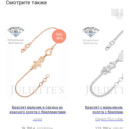
Смотрите также
Sale
-40%
Браслет мальчик и сердце из
Браслет с мальчиком из 
красного золота с бриллиантами
золота с бриллианта
(2H2B7K2b)
(3Hl1B10K2Rh1b)
Junior
Elegant Plus collectio
76 700
р.
127 833
р.
115 700
р.
192 833
р