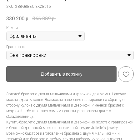
SKU:
2B8G8B8Cl3K2Bc1b
330 200
р.
366 889
р.
Камни
Гравировка
Добавить в корзину
Золотой браслет с двумя мальчиками и девочкой для мамы. Цепочку
можно сделать толще. Возможно нанесение гравировки на обратную
сторону кулона с двумя мальчиками и девочкой. Именной браслет с
метрикой ребенка станет самым ценным украшением для его
обладательницы.
Купить браслет с двумя мальчиками и девочкой из золота с гравировкой
и быстрой доставкой можно в ювелирной студии Juliette's jewelry.
Возможно быстрое изготовление браслета с двумя мальчиками и
девочкой или браслета с любым другим набором кулонов в другом