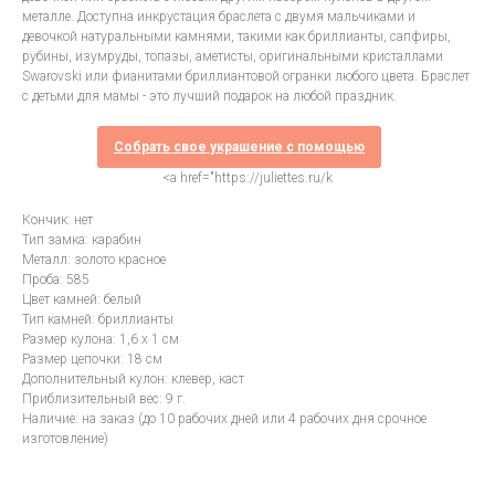
металле. Доступна инкрустация браслета с двумя мальчиками и
девочкой натуральными камнями, такими как бриллианты, сапфиры,
рубины, изумруды, топазы, аметисты, оригинальными кристаллами
Swarovski или фианитами бриллиантовой огранки любого цвета. Браслет
с детьми для мамы - это лучший подарок на любой праздник.
Собрать свое украшение с помощью
<a href="https://juliettes.ru/k
Кончик: нет
Тип замка: карабин
Металл: золото красное
Проба: 585
Цвет камней: белый
Тип камней: бриллианты
Размер кулона: 1,6 х 1 см
Размер цепочки: 18 см
Дополнительный кулон: клевер, каст
Приблизительный вес: 9 г.
Наличие: на заказ (до 10 рабочих дней или 4 рабочих дня срочное
изготовление)