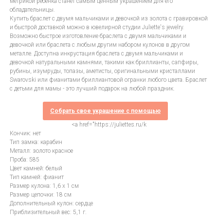
метрикой ребенка станет самым ценным украшением для его
обладательницы.
Купить браслет с двумя мальчиками и девочкой из золота с гравировкой
и быстрой доставкой можно в ювелирной студии Juliette's jewelry.
Возможно быстрое изготовление браслета с двумя мальчиками и
девочкой или браслета с любым другим набором кулонов в другом
металле. Доступна инкрустация браслета с двумя мальчиками и
девочкой натуральными камнями, такими как бриллианты, сапфиры,
рубины, изумруды, топазы, аметисты, оригинальными кристаллами
Swarovski или фианитами бриллиантовой огранки любого цвета. Браслет
с детьми для мамы - это лучший подарок на любой праздник.
Собрать свое украшение с помощью
<a href="https://juliettes.ru/k
Кончик: нет
Тип замка: карабин
Металл: золото красное
Проба: 585
Цвет камней: белый
Тип камней: фианит
Размер кулона: 1,6 х 1 см
Размер цепочки: 18 см
Дополнительный кулон: сердце
Приблизительный вес: 5,1 г.