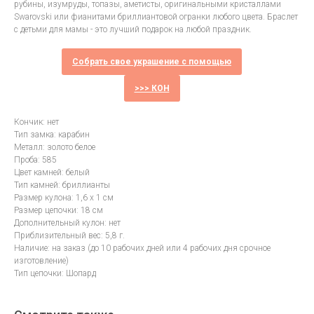
рубины, изумруды, топазы, аметисты, оригинальными кристаллами
Swarovski или фианитами бриллиантовой огранки любого цвета. Браслет
с детьми для мамы - это лучший подарок на любой праздник.
Собрать свое украшение с помощью
>>> КОН
Кончик: нет
Тип замка: карабин
Металл: золото белое
Проба: 585
Цвет камней: белый
Тип камней: бриллианты
Размер кулона: 1,6 х 1 см
Размер цепочки: 18 см
Дополнительный кулон: нет
Приблизительный вес: 5,8 г.
Наличие: на заказ (до 10 рабочих дней или 4 рабочих дня срочное
изготовление)
Тип цепочки: Шопард