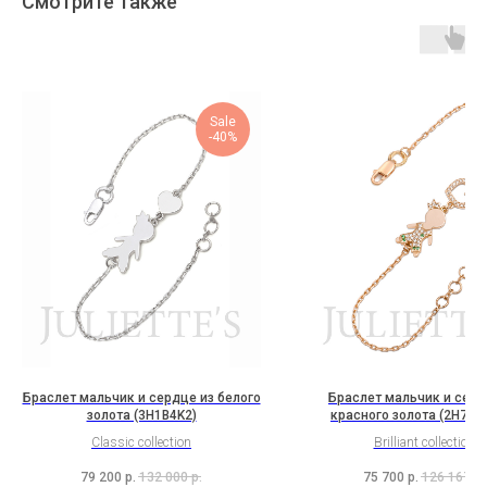
Смотрите также
Sale
-40%
Браслет мальчик и сердце из белого
Браслет мальчик и серд
золота (3H1B4K2)
красного золота (2H7B1
Classic collection
Brilliant collection
79 200
р.
132 000
р.
75 700
р.
126 167
р.