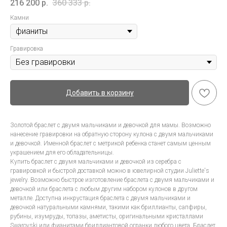
216 200
р.
360 333
р.
Камни
Гравировка
Добавить в корзину
Золотой браслет с двумя мальчиками и девочкой для мамы. Возможно
нанесение гравировки на обратную сторону кулона с двумя мальчиками
и девочкой. Именной браслет с метрикой ребенка станет самым ценным
украшением для его обладательницы.
Купить браслет с двумя мальчиками и девочкой из серебра с
гравировкой и быстрой доставкой можно в ювелирной студии Juliette's
jewelry. Возможно быстрое изготовление браслета с двумя мальчиками и
девочкой или браслета с любым другим набором кулонов в другом
металле. Доступна инкрустация браслета с двумя мальчиками и
девочкой натуральными камнями, такими как бриллианты, сапфиры,
рубины, изумруды, топазы, аметисты, оригинальными кристаллами
Swarovski или фианитами бриллиантовой огранки любого цвета. Браслет