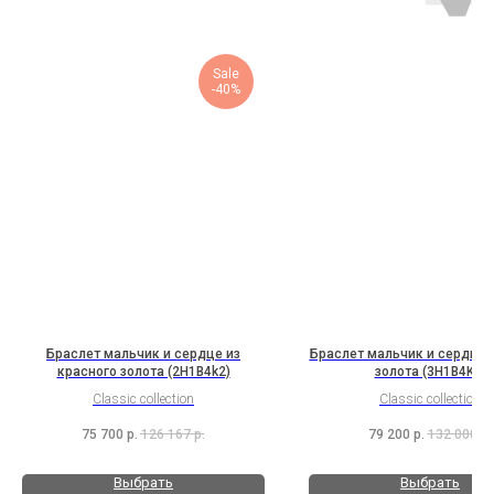
Sale
-40%
Браслет мальчик и сердце из
Браслет мальчик и сердце и
красного золота (2H1B4k2)
золота (3H1B4K2)
Classic collection
Classic collection
75 700
р.
126 167
р.
79 200
р.
132 000
р.
Выбрать
Выбрать