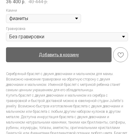
36 400
р.
40 444
р.
Камни
Гравировка
Добавить в корзину
Серебряный браслет с двумя девочками и мальчиком для мамы.
Возможно нанесение гравировки на обратную сторону с двумя
девочками и мальчиком. Именной браслет с метрикой ребенка станет
самым ценным украшением для его обладательницы.
Купить браслет с двумя девочками и мальчиком из серебра с
гравировкой и быстрой доставкой можно в ювелирной студии Juliette's
jewelry. Возможно быстрое изготовление браслета с двумя девочками и
мальчиком или браслета с любым другим набором кулонов в другом
металле. Доступна инкрустация браслета с двумя девочками и
мальчиком натуральными камнями, такими как бриллианты, сапфиры,
рубины, изумруды, топазы, аметисты, оригинальными кристаллами
Swarovski или фианитами бриллиантовой огранки любого цвета. Браслет