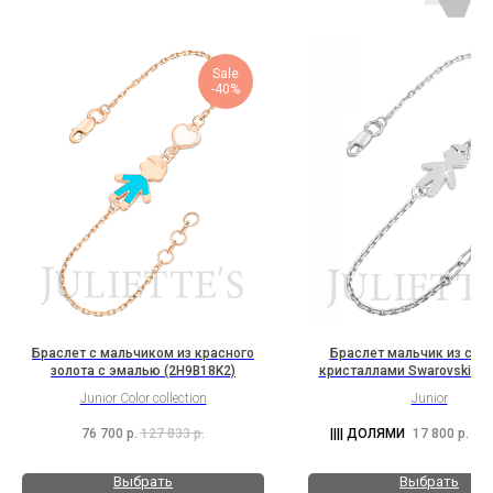
Sale
-40%
Браслет с мальчиком из красного
Браслет мальчик из сер
золота с эмалью (2H9B18K2)
кристаллами Swarovski (1
Junior Color collection
Junior
76 700
р.
127 833
р.
17 800
р.
29 
Выбрать
Выбрать