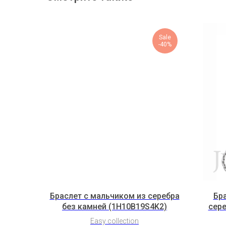
Sale
-40%
Браслет с мальчиком из серебра
Бра
без камней (1H10B19S4K2)
сере
Easy collection