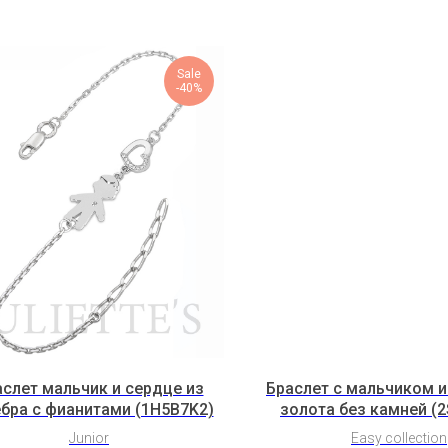
Sale
-40%
слет мальчик и сердце из
Браслет с мальчиком и
бра с фианитами (1H5B7K2)
золота без камней (
Junior
Easy collection