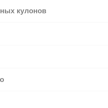
ьных кулонов
мо