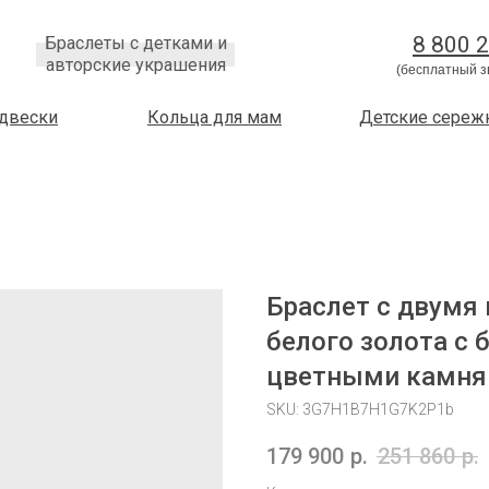
8 800 
Браслеты с детками и
авторские украшения
(бесплатный з
двески
Кольца для мам
Детские сереж
Браслет с двумя
белого золота с
цветными камня
SKU:
3G7H1B7H1G7K2P1b
179 900
р.
251 860
р.