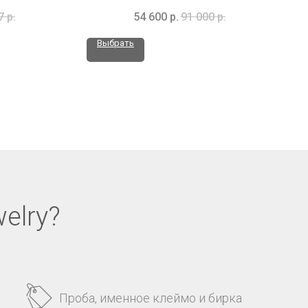
7
р.
54 600
р.
91 000
р.
Выбрать
elry?
Проба, именное клеймо и бирка