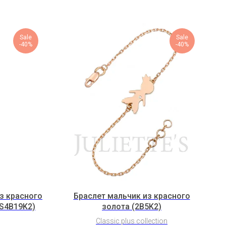
Sale
Sale
-40%
-40%
з красного
Браслет мальчик из красного
2S4B19K2)
золота (2B5K2)
Classic plus collection