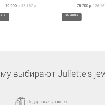
19 900
р.
33 167
р.
75 700
р.
126 16
ать
Выбрать
му выбирают Juliette's jew
Подарочная упаковка