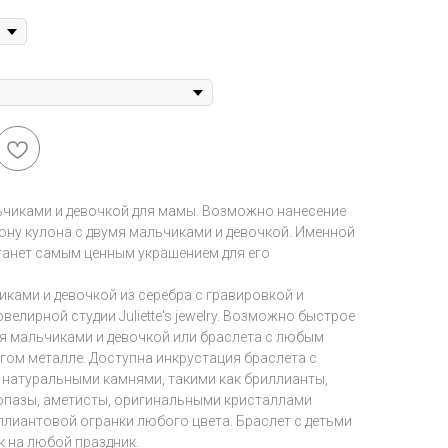
ьчиками и девочкой для мамы. Возможно нанесение
ону кулона с двумя мальчиками и девочкой. Именной
станет самым ценным украшением для его
иками и девочкой из серебра с гравировкой и
елирной студии Juliette's jewelry. Возможно быстрое
мя мальчиками и девочкой или браслета с любым
гом металле. Доступна инкрустация браслета с
 натуральными камнями, такими как бриллианты,
топазы, аметисты, оригинальными кристаллами
ллиантовой огранки любого цвета. Браслет с детьми
к на любой праздник.