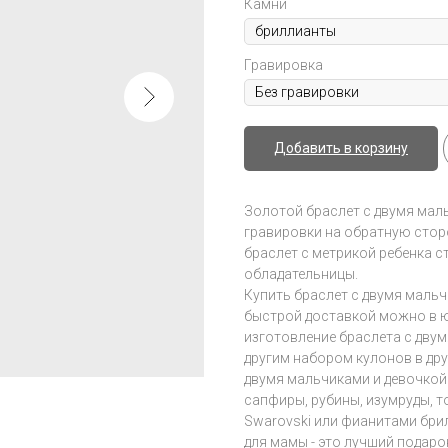
Камни
Гравировка
Добавить в корзину
Золотой браслет с двумя мал
гравировки на обратную стор
браслет с метрикой ребенка 
обладательницы.
Купить браслет с двумя мальч
быстрой доставкой можно в юв
изготовление браслета с дву
другим набором кулонов в дру
двумя мальчиками и девочкой
сапфиры, рубины, изумруды, 
Swarovski или фианитами бри
для мамы - это лучший подаро