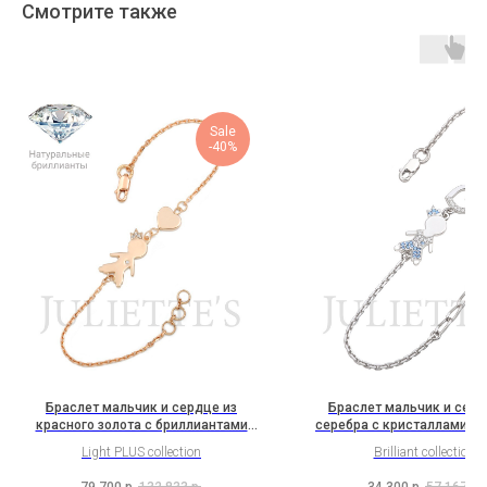
Смотрите также
Sale
-40%
Браслет мальчик и сердце из
Браслет мальчик и серд
красного золота с бриллиантами
серебра с кристаллами Sw
(2H1B2K2b)
(1H5B1K2Sw9)
Light PLUS collection
Brilliant collection
79 700
р.
132 833
р.
34 300
р.
57 167
р.