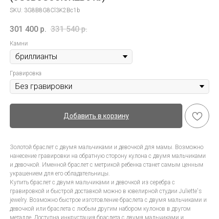
SKU:
3G8B8G8Cl3K2Bc1b
301 400
р.
331 540
р.
Камни
Гравировка
Добавить в корзину
Золотой браслет с двумя мальчиками и девочкой для мамы. Возможно
нанесение гравировки на обратную сторону кулона с двумя мальчиками
и девочкой. Именной браслет с метрикой ребенка станет самым ценным
украшением для его обладательницы.
Купить браслет с двумя мальчиками и девочкой из серебра с
гравировкой и быстрой доставкой можно в ювелирной студии Juliette's
jewelry. Возможно быстрое изготовление браслета с двумя мальчиками и
девочкой или браслета с любым другим набором кулонов в другом
металле. Доступна инкрустация браслета с двумя мальчиками и