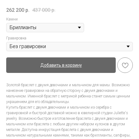
262 200
р.
437 000
р.
Камни
Гравировка
Добавить в корзину
Золотой браслет с двумя девочками и мальчиком для мамы. Возможно
нанесение гравировки на обратную сторону с двумя девочками и
мальчиком. Именной браслет с метрикой ребенка станет самым ценным
украшением для его обладательницы.
Купить браслет с двумя девочками и мальчиком из серебра с
гравировкой и быстрой доставкой можно в ювелирной студии Juliette's
jewelry. Возможно быстрое изготовление браслета с двумя девочками и
мальчиком или браслета с любым другим набором кулонов в другом
металле. Доступна инкрустация браслета с двумя девочками и
мальчиком натуральными камнями, такими как бриллианты, сапфиры,