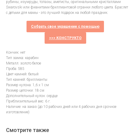
рубины, изумруды, топазы, аметисты, оригинальными кристаллами
Swarovski или фианитами бриллиантовой огранки любого цвета. Браслет
с детьми для мамы - это лучший подарок на любой праздник.
Собрать свое украшение с помощью
>>> КОНСТРУКТО
Кончик: нет
Тип замка: карабин
Металл: золото белое
Проба: 585
Цвет камней: белый
Тип камней: бриллианты
Размер кулона: 1,6 х 1 см
Размер цепочки: 18 см
Дополнительный кулон: сердце
Приблизительный вес: 6 г.
Наличие: на заказ (до 10 рабочих дней или 4 рабочих дня срочное
изготовление)
Смотрите также