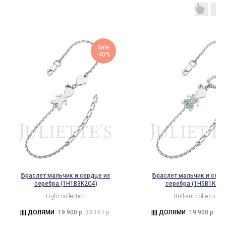
Sale
-40%
Браслет мальчик и сердце из
Браслет мальчик и серд
серебра (1H1B3K2C4)
серебра (1H5B1K2C8
Light collection
Brilliant collection
19 900
р.
33 167
р.
19 900
р.
33 