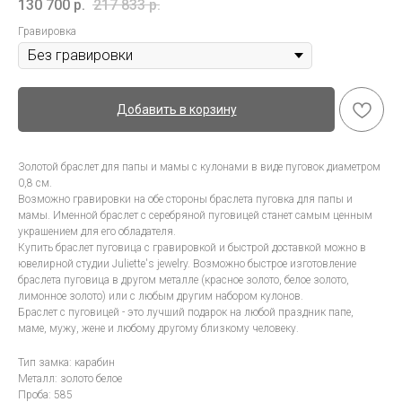
130 700
р.
217 833
р.
Гравировка
Добавить в корзину
Золотой браслет для папы и мамы с кулонами в виде пуговок диаметром
0,8 см.
Возможно гравировки на обе стороны браслета пуговка для папы и
мамы. Именной браслет с серебряной пуговицей станет самым ценным
украшением для его обладателя.
Купить браслет пуговица с гравировкой и быстрой доставкой можно в
ювелирной студии Juliette's jewelry. Возможно быстрое изготовление
браслета пуговица в другом металле (красное золото, белое золото,
лимонное золото) или с любым другим набором кулонов.
Браслет с пуговицей - это лучший подарок на любой праздник папе,
маме, мужу, жене и любому другому близкому человеку.
Тип замка: карабин
Металл: золото белое
Проба: 585