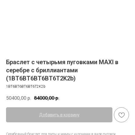
Браслет с четырьмя пуговками MAXI в
серебре с бриллиантами
(1BT6BT6BT6BT6T2K2b)
1BT6BT6BT6BT6T2K2b
50400,00
р.
84000,00
р.
Добавить в корзину
Серебряный браслет для папы и мамы с кулонами в виде пуговок