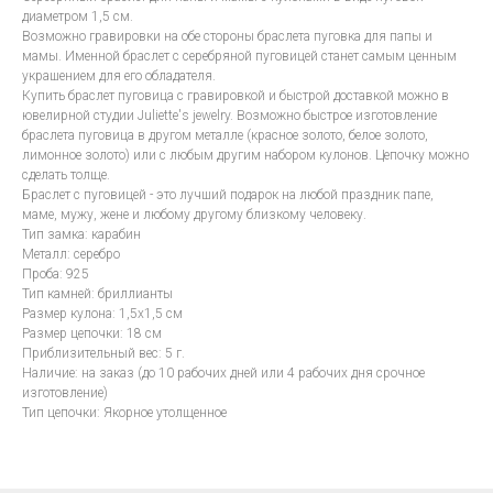
диаметром 1,5 см.
Возможно гравировки на обе стороны браслета пуговка для папы и
мамы. Именной браслет с серебряной пуговицей станет самым ценным
украшением для его обладателя.
Купить браслет пуговица с гравировкой и быстрой доставкой можно в
ювелирной студии Juliette's jewelry. Возможно быстрое изготовление
браслета пуговица в другом металле (красное золото, белое золото,
лимонное золото) или с любым другим набором кулонов. Цепочку можно
сделать толще.
Браслет с пуговицей - это лучший подарок на любой праздник папе,
маме, мужу, жене и любому другому близкому человеку.
Тип замка: карабин
Металл: серебро
Проба: 925
Тип камней: бриллианты
Размер кулона: 1,5x1,5 см
Размер цепочки: 18 см
Приблизительный вес: 5 г.
Наличие: на заказ (до 10 рабочих дней или 4 рабочих дня срочное
изготовление)
Тип цепочки: Якорное утолщенное