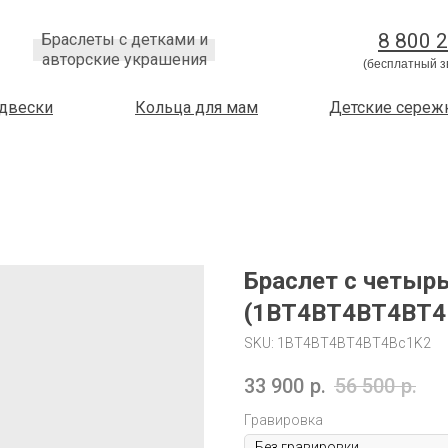
8 800 
Браслеты с детками и
авторские украшения
(бесплатный з
двески
Кольца для мам
Детские сереж
Браслет с четыр
(1BT4BT4BT4BT4
SKU:
1BT4BT4BT4BT4Bc1K2
33 900
р.
56 500
р.
Гравировка