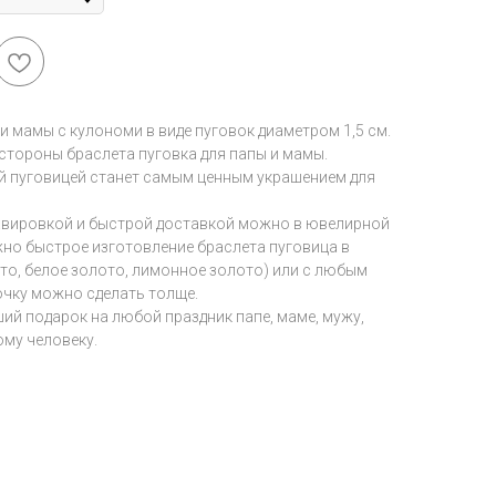
и мамы с кулономи в виде пуговок диаметром 1,5 см.
стороны браслета пуговка для папы и мамы.
й пуговицей станет самым ценным украшением для
равировкой и быстрой доставкой можно в ювелирной
зможно быстрое изготовление браслета пуговица в
то, белое золото, лимонное золото) или с любым
очку можно сделать толще.
ший подарок на любой праздник папе, маме, мужу,
ому человеку.