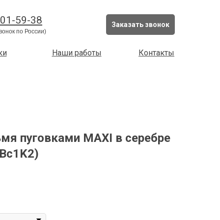
201-59-38
Заказать звонок
вонок по России)
ки
Наши работы
Контакты
ьмя пуговками MAXI в серебре
Bc1K2)