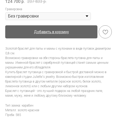
124 700
р.
207 833
р.
Гравировка
Добавить в корзину
Золотой браслет для папы и мамы с кулонами в виде пуговок диаметром
0,8 см.
Возможно гравировки на обе стороны браслета пуговка для папы и
мамы. Именной браслет с серебряной пуговицей станет самым ценным
украшением для его обладателя.
Купить браслет пуговица с гравировкой и быстрой доставкой можно в
ювелирной студии Juliette's jewelry. Возможно быстрое изготовление
браслета пуговица в другом металле (красное золото, белое золото,
лимонное золото) или с любым другим набором кулонов.
Браслет с пуговицей - это лучший подарок на любой праздник папе,
маме, мужу, жене и любому другому близкому человеку.
Тип замка: карабин
Металл: золото красное
Проба: 585