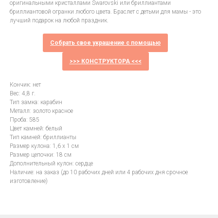
оригинальными кристаллами Swarovski или бриллиантами
бриллиантовой огранки любого цвета. Браслет с детьми для мамы - это
лучший подарок на любой праздник.
Собрать свое украшение с помощью
>>> КОНСТРУКТОРА <<<
Кончик: нет
Вес: 4,8 г.
Тип замка: карабин
Металл: золото красное
Проба: 585
Цвет камней: белый
Тип камней: бриллианты
Размер кулона: 1,6 х 1 см
Размер цепочки: 18 см
Дополнительный кулон: сердце
Наличие: на заказ (до 10 рабочих дней или 4 рабочих дня срочное
изготовление)