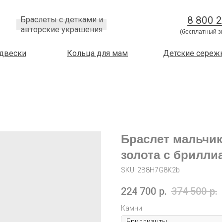
8 800 
Браслеты с детками и
авторские украшения
(бесплатный з
двески
Кольца для мам
Детские сереж
Браслет мальчик
золота с брилли
SKU:
2B8H7G8K2b
224 700
р.
374 500
р.
Камни