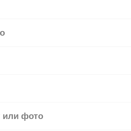
мо
у или фото