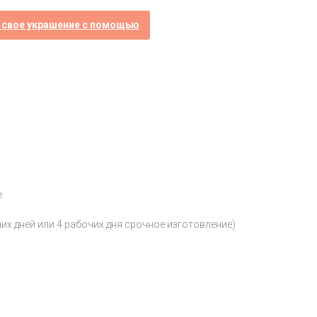
 свое украшение с помощью
е
чих дней или 4 рабочих дня срочное изготовление)