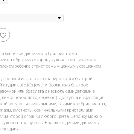
 и девочкой для мамы с бриллиантами.
ки на обратную сторону кулона с мальчиком и
 именем ребенка станет самым ценным украшением
 девочкой из золота с гравировкой и быстрой
тудии Juliette's jewelry. Возможно быстрое
евочкой или браслета с несколькими детками в
, лимонное золото, серебро). Доступна инкрустация
чкой натуральными камнями, такими как бриллианты,
топазы, аметисты, оригинальными кристаллами
ллиантовой огранки любого цвета. Цепочку можно
 кулоны на вашу цепь. Браслет с детьми для мамы,
праздник.