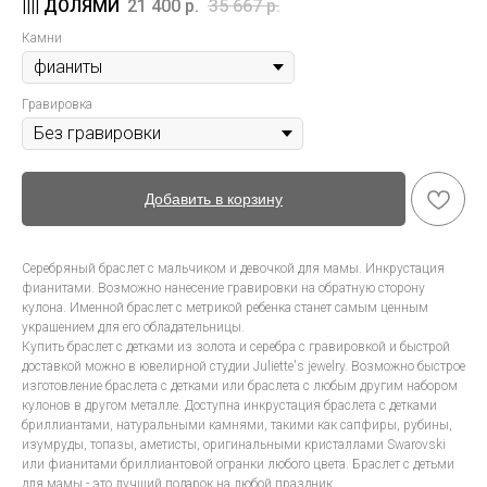
21 400
р.
35 667
р.
Камни
Гравировка
Добавить в корзину
Серебряный браслет с мальчиком и девочкой для мамы. Инкрустация
фианитами. Возможно нанесение гравировки на обратную сторону
кулона. Именной браслет с метрикой ребенка станет самым ценным
украшением для его обладательницы.
Купить браслет с детками из золота и серебра с гравировкой и быстрой
доставкой можно в ювелирной студии Juliette's jewelry. Возможно быстрое
изготовление браслета с детками или браслета с любым другим набором
кулонов в другом металле. Доступна инкрустация браслета с детками
бриллиантами, натуральными камнями, такими как сапфиры, рубины,
изумруды, топазы, аметисты, оригинальными кристаллами Swarovski
или фианитами бриллиантовой огранки любого цвета. Браслет с детьми
для мамы - это лучший подарок на любой праздник.