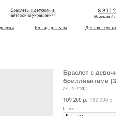
8 800 
Браслеты с детками и
авторские украшения
(бесплатный з
двески
Кольца для мам
Детские сереж
Браслет с девочк
бриллиантами (
SKU:
3H5G9K2b
109 200
р.
182 000
р.
Камни