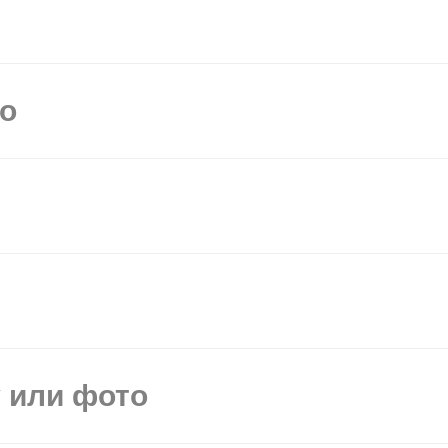
мо
у или фото