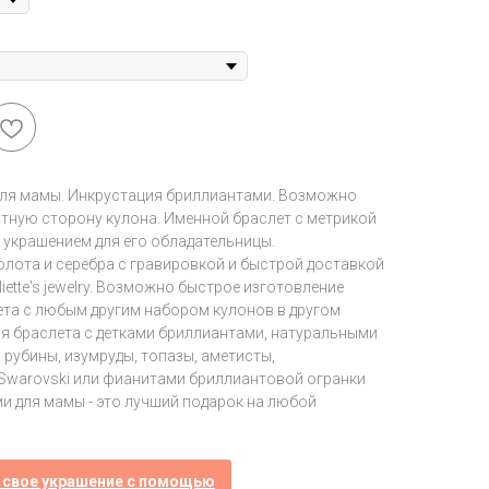
для мамы. Инкрустация бриллиантами. Возможно
атную сторону кулона. Именной браслет с метрикой
 украшением для его обладательницы.
золота и серебра с гравировкой и быстрой доставкой
ette's jewelry. Возможно быстрое изготовление
ета с любым другим набором кулонов в другом
ия браслета с детками бриллиантами, натуральными
 рубины, изумруды, топазы, аметисты,
Swarovski или фианитами бриллиантовой огранки
ми для мамы - это лучший подарок на любой
 свое украшение с помощью