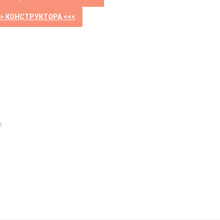
>> КОНСТРУКТОРА <<<
е