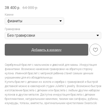
38 400
р.
64 000
р.
Камни
Гравировка
Добавить в корзину
Серебряный браслет с мальчиком и девочкой для мамы. Инкрустация
фианитами. Возможно нанесение гравировки на обратную сторону
кулона. Именной браслет с метрикой ребенка станет самым ценным
украшением для его обладательницы.
Купить браслет с детками из золота и серебра с гравировкой и быстрой
доставкой можно в ювелирной студии Juliette's jewelry. Возможно быстрое
изготовление браслета с детками или браслета с любым другим набором
кулонов в другом металле. Доступна инкрустация браслета с детками
бриллиантами, натуральными камнями, такими как сапфиры, рубины,
изумруды, топазы, аметисты, оригинальными кристаллами Swarovski