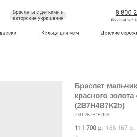
8 800 
Браслеты с детками и
авторские украшения
(бесплатный з
двески
Кольца для мам
Детские сереж
Браслет мальчик
красного золота
(2B7H4B7K2b)
SKU:
2B7H4B7K2b
111 700
р.
186 167
р.