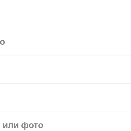
мо
у или фото