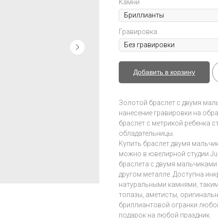
Камни
Гравировка
Добавить в корзину
Золотой браслет с двумя мал
нанесение гравировки на обр
браслет с метрикой ребенка 
обладательницы.
Купить браслет двумя мальчи
можно в ювелирной студии Juli
браслета с двумя мальчиками
другом металле. Доступна ин
натуральными камнями, таким
топазы, аметисты, оригиналь
бриллиантовой огранки любого
подарок на любой праздник.