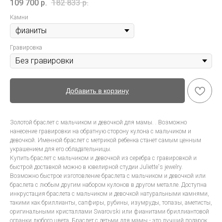
109 700
р.
182 833
р.
Камни
Гравировка
Добавить в корзину
Золотой браслет с мальчиком и девочкой для мамы. . Возможно
нанесение гравировки на обратную сторону кулона с мальчиком и
девочкой. Именной браслет с метрикой ребенка станет самым ценным
украшением для его обладательницы.
Купить браслет с мальчиком и девочкой из серебра с гравировкой и
быстрой доставкой можно в ювелирной студии Juliette's jewelry.
Возможно быстрое изготовление браслета с мальчиком и девочкой или
браслета с любым другим набором кулонов в другом металле. Доступна
инкрустация браслета с мальчиком и девочкой натуральными камнями,
такими как бриллианты, сапфиры, рубины, изумруды, топазы, аметисты,
оригинальными кристаллами Swarovski или фианитами бриллиантовой
огранки любого цвета. Браслет с детьми для мамы - это лучший подарок