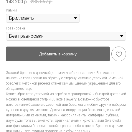
143 200
р.
238 667
р.
Камни
Гравировка
Добавить в корзину
Золотой браслет с девочкой для мамы с бриллиантами.Возможно
нанесение гравировки на обратную сторону кулона с девочкой. Именной
браслет с метрикой ребенка станет самым ценным украшением для его
обладательницы.
Купить браслет с девочкой из серебра с гравировкой и быстрой доставкой
можно в ювелирной студии Juliette's jewelry. Возможно быстрое
изготовление браслета с девочкой или браслета с любым другим набором
кулонов в другом металле. Доступна инкрустация браслета с девочкой
натуральными камнями, такими как бриллианты, сапфиры, рубины,
изумруды, топазы, аметисты, оригинальными кристаллами Swarovski
или фианитами бриллиантовой огранки любого цвета. Браслет с детьми
для мамы - это лучший подарок на любой праздник.