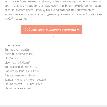
такими как бриллианты, сапфиры, рубины, изумруды, топазы, аметисты,
оригинальными кристаллами Swarovski или фианитами бриллиантовой
огранки любого цвета. Цепочку можно сделать толще или установить
кулоны на вашу цепь. Браслет с детьми для мамы, это лучший подарок на
любой праздник.
Собрать свое украшение с помощью
<
Кончик: нет
Тип замка: карабин
Металл: золото белое
Проба: 585
Цвет камней: белый
Тип камней: бриллианты
Размер кулона: 1,6 х 1 см
Размер цепочки: 18 см
Дополнительный кулон: сердце
Приблизительный вес: 4,5 г.
Наличие: в наличии