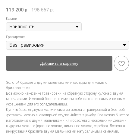
119 200
р.
198 667
р.
Камни
Гравировка
Добавить в корзину
Золотой браслет с двумя мальчиками и сердцем для мамы с
бриллиантами.
Возможно нанесение гравировки на обратную сторону кулона с двумя
мальчиками. Именной браслет с именем ребенка станет самым ценным
украшением для его обладательницы.
Купить браслет двумя мальчиками из золота с гравировкой и быстрой
доставкой можно в ювелирной студии Juliette's jewelry. Возможно быстрое
изготовление с двумя мальчиками или браслета с несколькими детками
в другом металле (красное золото, лимонное золото, серебро). Доступна
инкрустация браслета двумя мальчиками натуральными камнями,