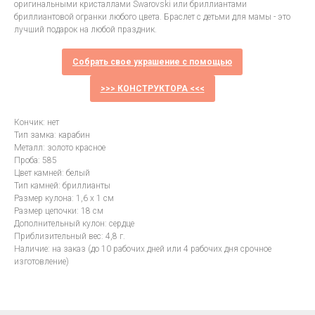
оригинальными кристаллами Swarovski или бриллиантами
бриллиантовой огранки любого цвета. Браслет с детьми для мамы - это
лучший подарок на любой праздник.
Собрать свое украшение с помощью
>>> КОНСТРУКТОРА <<<
Кончик: нет
Тип замка: карабин
Металл: золото красное
Проба: 585
Цвет камней: белый
Тип камней: бриллианты
Размер кулона: 1,6 х 1 см
Размер цепочки: 18 см
Дополнительный кулон: сердце
Приблизительный вес: 4,8 г.
Наличие: на заказ (до 10 рабочих дней или 4 рабочих дня срочное
изготовление)