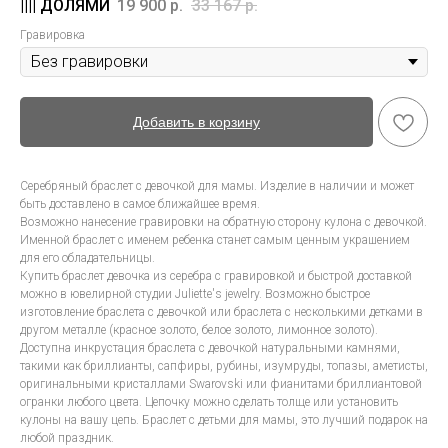
19 900
р.
33 167
р.
Гравировка
Добавить в корзину
Серебряный браслет с девочкой для мамы. Изделие в наличии и может
быть доставлено в самое ближайшее время.
Возможно нанесение гравировки на обратную сторону кулона с девочкой.
Именной браслет с именем ребенка станет самым ценным украшением
для его обладательницы.
Купить браслет девочка из серебра с гравировкой и быстрой доставкой
можно в ювелирной студии Juliette's jewelry. Возможно быстрое
изготовление браслета с девочкой или браслета с несколькими детками в
другом металле (красное золото, белое золото, лимонное золото).
Доступна инкрустация браслета с девочкой натуральными камнями,
такими как бриллианты, сапфиры, рубины, изумруды, топазы, аметисты,
оригинальными кристаллами Swarovski или фианитами бриллиантовой
огранки любого цвета. Цепочку можно сделать толще или установить
кулоны на вашу цепь. Браслет с детьми для мамы, это лучший подарок на
любой праздник.