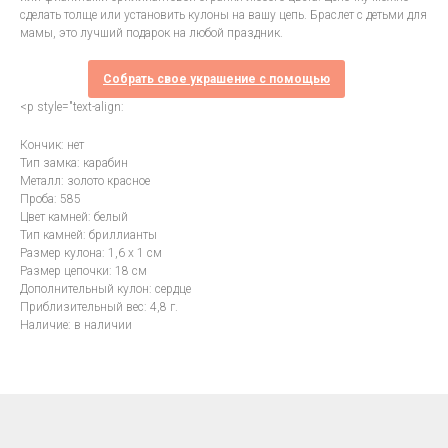
сделать толще или установить кулоны на вашу цепь. Браслет с детьми для
мамы, это лучший подарок на любой праздник.
Собрать свое украшение с помощью
<p style="text-align:
Кончик: нет
Тип замка: карабин
Металл: золото красное
Проба: 585
Цвет камней: белый
Тип камней: бриллианты
Размер кулона: 1,6 х 1 см
Размер цепочки: 18 см
Дополнительный кулон: сердце
Приблизительный вес: 4,8 г.
Наличие: в наличии