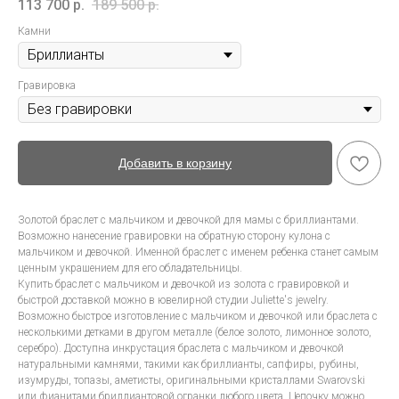
113 700
р.
189 500
р.
Камни
Гравировка
Добавить в корзину
Золотой браслет с мальчиком и девочкой для мамы с бриллиантами.
Возможно нанесение гравировки на обратную сторону кулона с
мальчиком и девочкой. Именной браслет с именем ребенка станет самым
ценным украшением для его обладательницы.
Купить браслет с мальчиком и девочкой из золота с гравировкой и
быстрой доставкой можно в ювелирной студии Juliette's jewelry.
Возможно быстрое изготовление с мальчиком и девочкой или браслета с
несколькими детками в другом металле (белое золото, лимонное золото,
серебро). Доступна инкрустация браслета с мальчиком и девочкой
натуральными камнями, такими как бриллианты, сапфиры, рубины,
изумруды, топазы, аметисты, оригинальными кристаллами Swarovski
или фианитами бриллиантовой огранки любого цвета. Цепочку можно