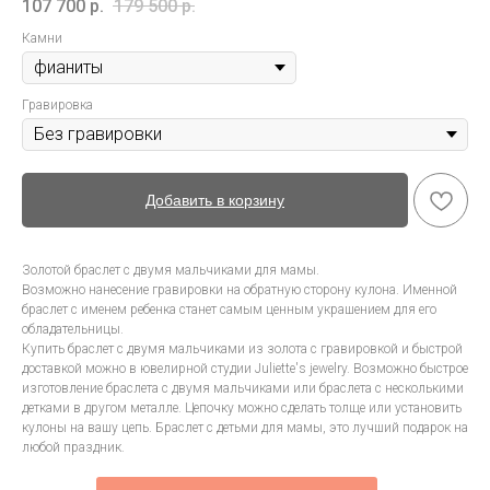
107 700
р.
179 500
р.
Камни
Гравировка
Добавить в корзину
Золотой браслет с двумя мальчиками для мамы.
Возможно нанесение гравировки на обратную сторону кулона. Именной
браслет с именем ребенка станет самым ценным украшением для его
обладательницы.
Купить браслет с двумя мальчиками из золота с гравировкой и быстрой
доставкой можно в ювелирной студии Juliette's jewelry. Возможно быстрое
изготовление браслета с двумя мальчиками или браслета с несколькими
детками в другом металле. Цепочку можно сделать толще или установить
кулоны на вашу цепь. Браслет с детьми для мамы, это лучший подарок на
любой праздник.