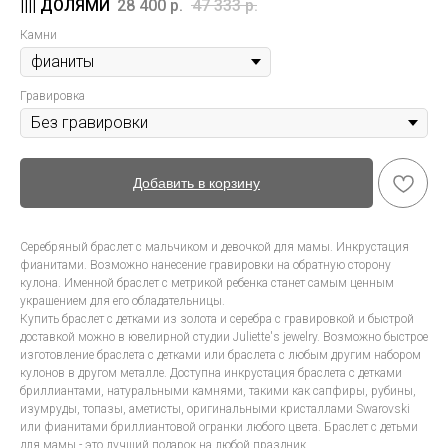
28 400
р.
47 333
р.
Камни
Гравировка
Добавить в корзину
Серебряный браслет с мальчиком и девочкой для мамы. Инкрустация
фианитами. Возможно нанесение гравировки на обратную сторону
кулона. Именной браслет с метрикой ребенка станет самым ценным
украшением для его обладательницы.
Купить браслет с детками из золота и серебра с гравировкой и быстрой
доставкой можно в ювелирной студии Juliette's jewelry. Возможно быстрое
изготовление браслета с детками или браслета с любым другим набором
кулонов в другом металле. Доступна инкрустация браслета с детками
бриллиантами, натуральными камнями, такими как сапфиры, рубины,
изумруды, топазы, аметисты, оригинальными кристаллами Swarovski
или фианитами бриллиантовой огранки любого цвета. Браслет с детьми
для мамы - это лучший подарок на любой праздник.