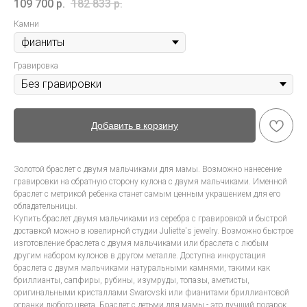
109 700
р.
182 833
р.
Камни
Гравировка
Добавить в корзину
Золотой браслет с двумя мальчиками для мамы. Возможно нанесение
гравировки на обратную сторону кулона с двумя мальчиками. Именной
браслет с метрикой ребенка станет самым ценным украшением для его
обладательницы.
Купить браслет двумя мальчиками из серебра с гравировкой и быстрой
доставкой можно в ювелирной студии Juliette's jewelry. Возможно быстрое
изготовление браслета с двумя мальчиками или браслета с любым
другим набором кулонов в другом металле. Доступна инкрустация
браслета с двумя мальчиками натуральными камнями, такими как
бриллианты, сапфиры, рубины, изумруды, топазы, аметисты,
оригинальными кристаллами Swarovski или фианитами бриллиантовой
огранки любого цвета. Браслет с детьми для мамы - это лучший подарок