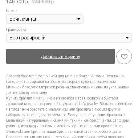
146 700
р.
244 500
р.
Камни
Гравировка
Добавить в корзину
Золотой браслет с мальчиком для мамы с бриллиантами. Возможно
нанесение гравировки на обратную сторону кулона с мальчиком.
Именной браслет с метрикой ребенка станет самым ценным украшением
для его обладательницы.
Купить браслет с мальчиком из серебра с гравировкой и быстрой
доставкой можно в ювелирной студии Juliette's jewelry. Возможно быстрое
изготовление браслета с мальчиком или браслета с любым другим
набором кулонов в другом металле. Доступна инкрустация браслета с
мальчиком натуральными камнями, такими как бриллианты, сапфиры,
рубины, изумруды, топазы, аметисты, оригинальными кристаллами
Swarovski или бриллиантами бриллиантовой огранки любого цвета.
Браслет с детьми для мамы - это лучший подарок на любой праздник.