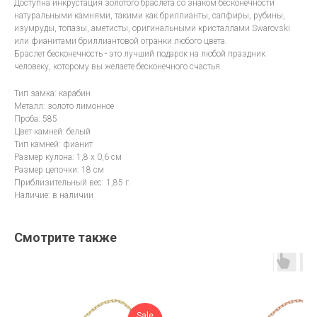
Доступна инкрустация золотого браслета со знаком бесконечности
натуральными камнями, такими как бриллианты, сапфиры, рубины,
изумруды, топазы, аметисты, оригинальными кристаллами Swarovski
или фианитами бриллиантовой огранки любого цвета.
Браслет бесконечность - это лучший подарок на любой праздник
человеку, которому вы желаете бесконечного счастья.
Тип замка: карабин
Металл: золото лимонное
Проба: 585
Цвет камней: белый
Тип камней: фианит
Размер кулона: 1,8 х 0,6 см
Размер цепочки: 18 см
Приблизительный вес: 1,85 г.
Наличие: в наличии
Смотрите также
Sale