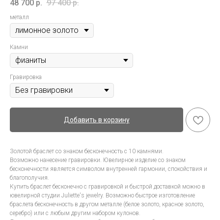
48 700
р.
97 400
р.
металл
Камни
Гравировка
Добавить в корзину
Золотой браслет со знаком бесконечность с 10 камнями.
Возможно нанесение гравировки. Ювелирное изделие со знаком
бесконечности является символом внутренней гармонии, спокойствия и
благополучия.
Купить браслет бесконечно с гравировкой и быстрой доставкой можно в
ювелирной студии Juliette's jewelry. Возможно быстрое изготовление
браслета бесконечность в другом металле (белое золото, красное золото,
серебро) или с любым другим набором кулонов.