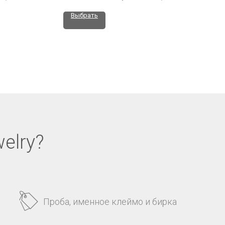
Выбрать
elry?
Проба, именное клеймо и бирка