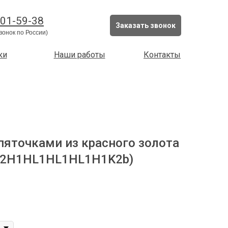
201-59-38
Заказать звонок
вонок по России)
ки
Наши работы
Контакты
пяточками из красного золота
 (2H1HL1HL1HL1H1K2b)