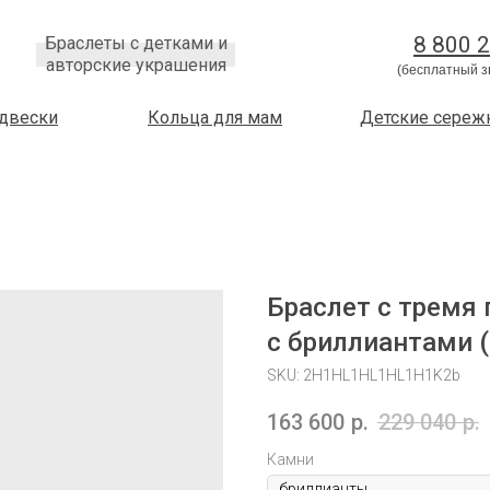
8 800 
Браслеты с детками и
авторские украшения
(бесплатный з
двески
Кольца для мам
Детские сереж
Браслет с тремя 
с бриллиантами
SKU:
2H1HL1HL1HL1H1K2b
163 600
р.
229 040
р.
Камни