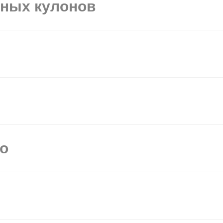
ьных кулонов
мо