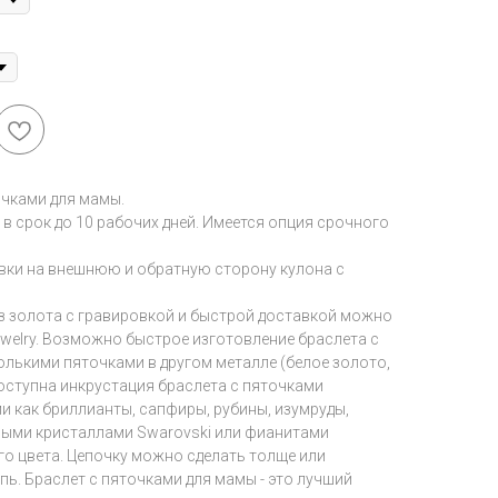
очками для мамы.
 в срок до 10 рабочих дней. Имеется опция срочного
вки на внешнюю и обратную сторону кулона с
из золота с гравировкой и быстрой доставкой можно
 jewelry. Возможно быстрое изготовление браслета с
олькими пяточками в другом металле (белое золото,
оступна инкрустация браслета с пяточками
и как бриллианты, сапфиры, рубины, изумруды,
ными кристаллами Swarovski или фианитами
о цвета. Цепочку можно сделать толще или
пь. Браслет с пяточками для мамы - это лучший