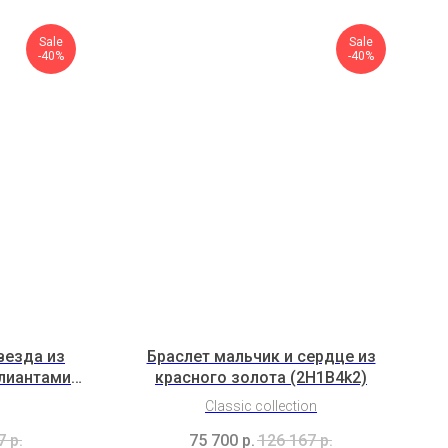
Sale
Sale
-40%
-40%
везда из
Браслет мальчик и сердце из
ллиантами
красного золота (2H1B4k2)
Classic collection
7
р.
75 700
р.
126 167
р.