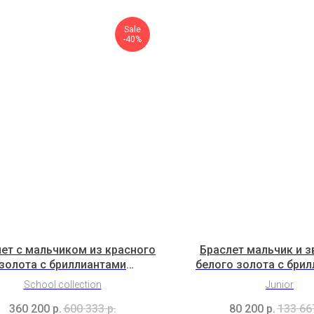
Sale
-40%
ет с мальчиком из красного
Браслет мальчик и з
золота с бриллиантами
белого золота с бри
(2C1B13C1Cl3K2Bc1b)
(3S2B7K2b)
School collection
Junior
360 200
р.
600 333
р.
80 200
р.
133 66